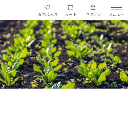
お気に入り
カート
ログイン
メニュー
PRODUCTS
商品一覧
CHECKED PRODUCTS
最近チェックした商品
ORDER HISTORY
注文履歴
CAMPAIGN
キャンペーン
ABOUT US
ほほほについて
HOW TO COOK